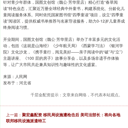
针对青少年群体，国图文创馆（魏公·芳华里店）精心打造“春草阅
读”特色业态，汇聚近万册全球经典中外童书，构建系统化、分龄化儿
童阅读服务体系。同时依托国家图书馆“四季童读”项目，设立“四季童
读”阅读区，提供权威书单推荐与名家导读服务，助力0-12岁儿童养成
终身阅读习惯。
开业期间，国图文创馆（魏公·芳华里店）举办了丰富多元的文化活
动，包括《这就是山海经》《少年航天局》《西蒙学习法》《银河学
院》文化沙龙，《携手童行，阅见美好——亲子阅读中的“破”与“立”》
主题讲座、《100 层的房子》故事分享会，以及多场非遗手作体验
等，让广大市民共赴兼具知识性与趣味性的文化盛宴。
来源：人民网
发布于：河北省
千层金配资提示：文章来自网络，不代表本站观点。
上一篇：
聚宏鑫配资 移民局设施遭枪击后 美司法部长：将向各地
联邦移民设施派遣特工