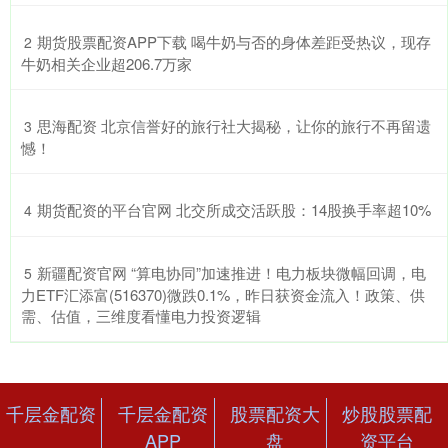
​期货股票配资APP下载 喝牛奶与否的身体差距受热议，现存
2
牛奶相关企业超206.7万家
​思海配资 北京信誉好的旅行社大揭秘，让你的旅行不再留遗
3
憾！
​期货配资的平台官网 北交所成交活跃股：14股换手率超10%
4
​新疆配资官网 “算电协同”加速推进！电力板块微幅回调，电
5
力ETF汇添富(516370)微跌0.1%，昨日获资金流入！政策、供
需、估值，三维度看懂电力投资逻辑
千层金配资
千层金配资
股票配资大
炒股股票配
APP
盘
资平台