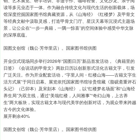
销、艺术展览、研学培训、非遗手作、咖啡轻食、文化沙龙、亲子阅
读等多元业态于一体。作为融合传统文化与现代生活的创新载体，场
馆深度挖掘国家图书馆典藏资源，从《山海经》《红楼梦》及甲骨文
等经典文献中汲取灵感，打造甲骨文门厅、星汉天幕等沉浸式主题场
景，让公众在“一步一典籍，一隅一惊喜”的空间体验中感受中华文脉
的深厚底蕴。
国图文创馆（魏公·芳华里店）。国家图书馆供图
开业仪式现场同步举行2026年“国图日历”新品首发活动，《典籍里的
日签》《会说话的甲骨文》两款日历以创新形式活化古籍文字，引发
广泛关注。作为开业配套活动，“字里人间・红楼山海——古籍文字生
活方式展”于同日启幕。展览依托国家图书馆珍贵馆藏《脂砚斋重评石
头记》（己卯本）及宋刻本《山海经》，以“红楼梦名场面”和“山海经
养生局”为双主线，通过“美哉红楼，人间雅事”“奇幻山海，上古养
生”两大板块，实现古籍文本与现代美学的创新对话，为观众带来跨越
古今的文化体验。
展开剩余40%
国图文创馆（魏公·芳华里店）。国家图书馆供图