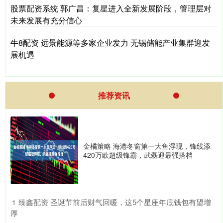
股票配资系统 郭广昌：复星进入全新发展阶段，管理层对
未来发展有充分信心
牛8配资 远景能源等多家企业发力 无锡储能产业集群迎发
展机遇
推荐资讯
金橘策略 海港冬窗第一大鱼浮现，锋线添
420万欧超级锋霸，武磊迎最强搭档
​臻鑫配资 圣诞节前后财气回暖，这5个星座年底钱包有望增
1
厚