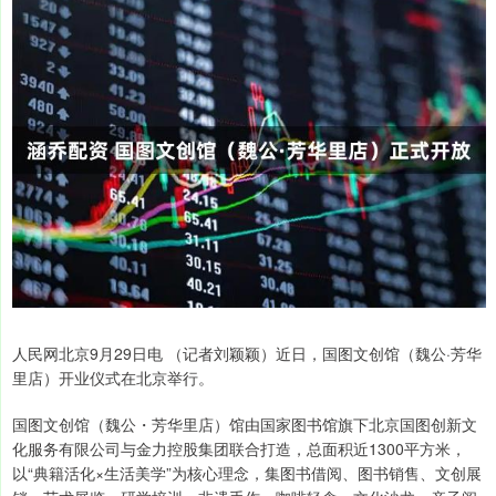
人民网北京9月29日电 （记者刘颖颖）近日，国图文创馆（魏公·芳华
里店）开业仪式在北京举行。
国图文创馆（魏公・芳华里店）馆由国家图书馆旗下北京国图创新文
化服务有限公司与金力控股集团联合打造，总面积近1300平方米，
以“典籍活化×生活美学”为核心理念，集图书借阅、图书销售、文创展