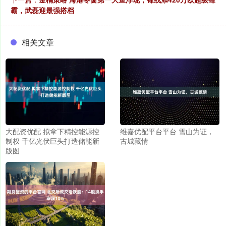
霸，武磊迎最强搭档
相关文章
大配资优配 拟拿下精控能源控
维嘉优配平台平台 雪山为证，
制权 千亿光伏巨头打造储能新
古城藏情
版图