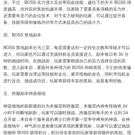
决。不过，BOSS 实力强大且自带回血技能，越往下的关卡 BOSS 强
度越高，但对应的奖励也越丰厚。玩家除了需要具备强横的实力外，
还需要有灵巧的走位技术。对于实力较弱的玩家，可以通过提升装
备、技能等级和修炼内功等方式来提高自己的战斗力。
四、BOSS 禁地副本
BOSS 禁地副本分为三层，每层需要达到一定转生次数和等级才可以
进入，但玩家也可以通过充值特权会员直接进入。副本每日有 30 分
钟的挑战时间。在挑战前，玩家需要根据自己的实力选择合适的层
数。进入副本后，要面对各种强力的 BOSS 和精英怪，它们的伤害偏
高。玩家需要合理运用技能和走位，避开怪物的攻击，同时寻找机会
进行反击。挑战成功后，玩家将获得丰富的奖励，如装备和经验。
五、跨服副本神器领地
神器领地的刷新规则分为本服层和跨服层。本服层内神奇怪物将 24
小时不间断地刷新，玩家可以随时挑战。跨服层则每天的 8 点到 24
点开放，来自各个服务器的勇士们将齐聚一堂争夺稀有的神器。在神
器领地中，神气积分是衡量玩家表现的重要指标，玩家可以通过挑战
怪物和 BOSS 获得积分，积分排名靠前的玩家将获得额外的奖励。境