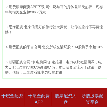
​期货股票配资APP下载 喝牛奶与否的身体差距受热议，现存
2
牛奶相关企业超206.7万家
​思海配资 北京信誉好的旅行社大揭秘，让你的旅行不再留遗
3
憾！
​期货配资的平台官网 北交所成交活跃股：14股换手率超10%
4
​新疆配资官网 “算电协同”加速推进！电力板块微幅回调，电
5
力ETF汇添富(516370)微跌0.1%，昨日获资金流入！政策、供
需、估值，三维度看懂电力投资逻辑
千层金配资
千层金配资
股票配资大
炒股股票配
APP
盘
资平台