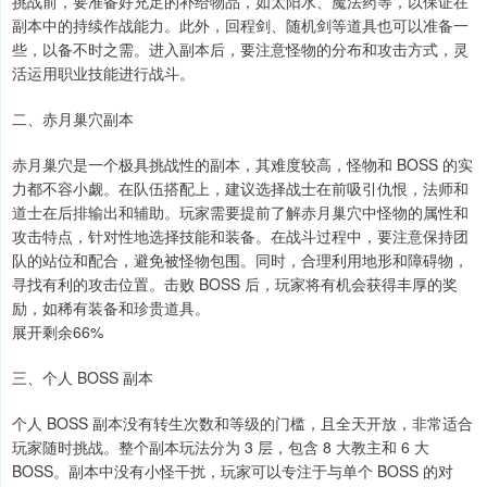
挑战前，要准备好充足的补给物品，如太阳水、魔法药等，以保证在
副本中的持续作战能力。此外，回程剑、随机剑等道具也可以准备一
些，以备不时之需。进入副本后，要注意怪物的分布和攻击方式，灵
活运用职业技能进行战斗。
二、赤月巢穴副本
赤月巢穴是一个极具挑战性的副本，其难度较高，怪物和 BOSS 的实
力都不容小觑。在队伍搭配上，建议选择战士在前吸引仇恨，法师和
道士在后排输出和辅助。玩家需要提前了解赤月巢穴中怪物的属性和
攻击特点，针对性地选择技能和装备。在战斗过程中，要注意保持团
队的站位和配合，避免被怪物包围。同时，合理利用地形和障碍物，
寻找有利的攻击位置。击败 BOSS 后，玩家将有机会获得丰厚的奖
励，如稀有装备和珍贵道具。
展开剩余66%
三、个人 BOSS 副本
个人 BOSS 副本没有转生次数和等级的门槛，且全天开放，非常适合
玩家随时挑战。整个副本玩法分为 3 层，包含 8 大教主和 6 大
BOSS。副本中没有小怪干扰，玩家可以专注于与单个 BOSS 的对