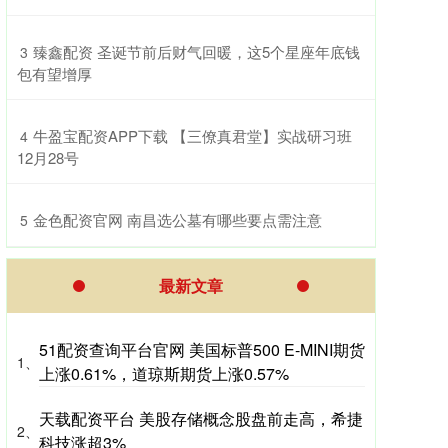
​臻鑫配资 圣诞节前后财气回暖，这5个星座年底钱
3
包有望增厚
​牛盈宝配资APP下载 【三僚真君堂】实战研习班
4
12月28号
​金色配资官网 南昌选公墓有哪些要点需注意
5
最新文章
51配资查询平台官网 美国标普500 E-MINI期货
1、
上涨0.61%，道琼斯期货上涨0.57%
天载配资平台 美股存储概念股盘前走高，希捷
2、
科技涨超3%