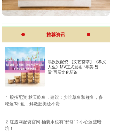
推荐资讯
易投投配资 【文艺荟萃】《孝义
人生》MV正式发布 “寻美·吕
梁”再展文化新篇
​股指配资 秋天吃鱼，建议：少吃草鱼和鲤鱼，多
1
吃这3种鱼，鲜嫩肥美还不贵
​红股网配资官网 桶装水也有“邪修”？小心这些暗
2
坑！