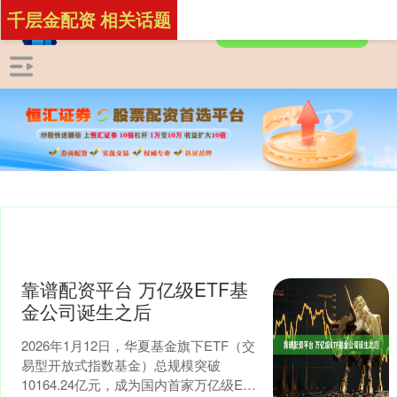
千层金配资 相关话题
靠谱配资平台 万亿级ETF基
金公司诞生之后
2026年1月12日，华夏基金旗下ETF（交
易型开放式指数基金）总规模突破
10164.24亿元，成为国内首家万亿级ETF