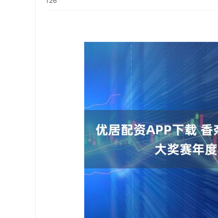
126
940.04
深证成指
14311.01
39.68
1.02%