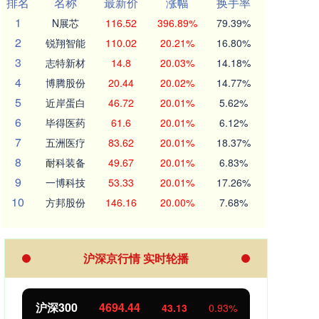
排名
名称
最新价
涨幅
换手率
1
N展芯
116.52
396.89%
79.39%
2
锐翔智能
110.02
20.21%
16.80%
3
志特新材
14.8
20.03%
14.18%
4
博腾股份
20.44
20.02%
14.77%
5
近岸蛋白
46.72
20.01%
5.62%
6
毕得医药
61.6
20.01%
6.12%
7
五洲医疗
83.62
20.01%
18.37%
8
耐科装备
49.67
20.01%
6.83%
9
一博科技
53.33
20.01%
17.26%
10
方邦股份
146.16
20.00%
7.68%
沪深京行情 实时轮播
北证50
1134.24
93%
11.37
1.01%