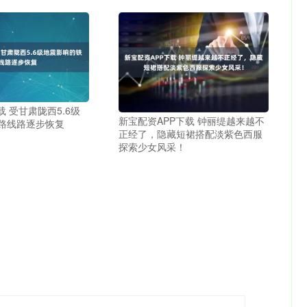
载 受甘肃陇西5.6级
新宝配资APP下载 钟丽缇越来越不
路线路逐步恢复
正经了，隐藏短裙搭配淡紫色西服
探索少女风采！