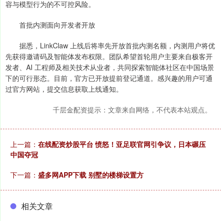
容与模型行为的不可控风险。
首批内测面向开发者开放
据悉，LinkClaw 上线后将率先开放首批内测名额，内测用户将优
先获得邀请码及智能体发布权限。团队希望首轮用户主要来自极客开
发者、AI 工程师及相关技术从业者，共同探索智能体社区在中国场景
下的可行形态。目前，官方已开放提前登记通道。感兴趣的用户可通
过官方网站，提交信息获取上线通知。
千层金配资提示：文章来自网络，不代表本站观点。
上一篇：
在线配资炒股平台 愤怒！亚足联官网引争议，日本碾压
中国夺冠
下一篇：
盛多网APP下载 别墅的楼梯设置方
相关文章