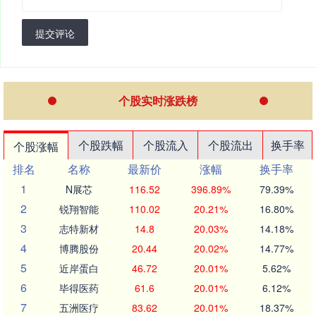
提交评论
个股实时涨跌榜
个股跌幅
个股流入
个股流出
换手率
个股涨幅
排名
名称
最新价
涨幅
换手率
1
N展芯
116.52
396.89%
79.39%
2
锐翔智能
110.02
20.21%
16.80%
3
志特新材
14.8
20.03%
14.18%
4
博腾股份
20.44
20.02%
14.77%
5
近岸蛋白
46.72
20.01%
5.62%
6
毕得医药
61.6
20.01%
6.12%
7
五洲医疗
83.62
20.01%
18.37%