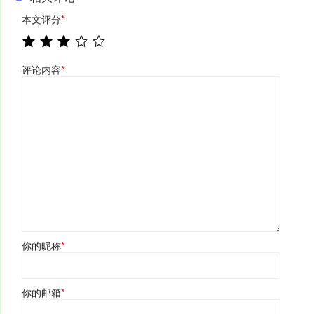
本文评分
*
评论内容
*
你的昵称
*
你的邮箱
*