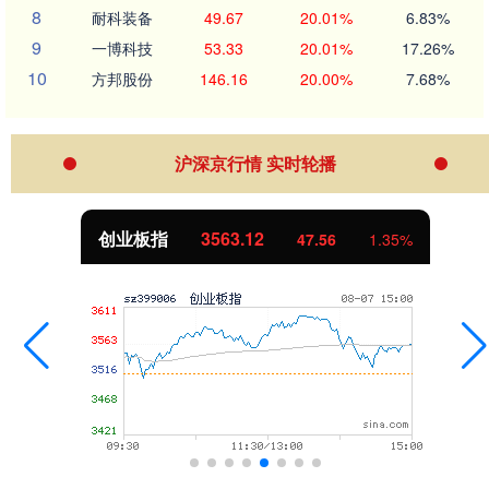
8
耐科装备
49.67
20.01%
6.83%
9
一博科技
53.33
20.01%
17.26%
10
方邦股份
146.16
20.00%
7.68%
沪深京行情 实时轮播
创业板指
3563.12
47.56
1.35%