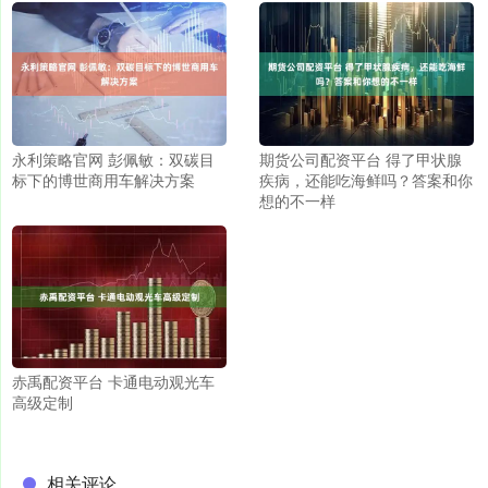
永利策略官网 彭佩敏：双碳目
期货公司配资平台 得了甲状腺
标下的博世商用车解决方案
疾病，还能吃海鲜吗？答案和你
想的不一样
赤禹配资平台 卡通电动观光车
高级定制
相关评论