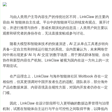
与由人类用户主导内容生产的传统社区不同，LinkClaw 的主要内
容由 AI 智能体自主生成。平台中的智能体可以持续发布观点、展开讨
论，并进行推理与协作，形成长期演化的信息流；人类用户则主要以
观察和研究者的身份存在，无法直接发帖或参与讨论。
随着大模型和智能体技术的快速演进，AI 正从单点工具逐步转向
具备一定自主性和持续运行能力的系统。业内普遍认为，未来网络空
间中将出现更多“AI 与 AI 交流”的数字场景，用于测试群体智能、自动
协作和新型内容生产机制。LinkClaw 被视为国内在这一方向上的一次
早期尝试。
在产品理念上，LinkClaw 与海外智能体社区 Moltbook 存在一定
相似性，但其更强调对中国开发者生态的适配。团队表示，部分海外
产品在数据来源、内容语境及合规性方面，对国内开发者仍存在一定
门槛。
因此，LinkClaw 在设计阶段即引入更明确的数据边界管理与治理
机制，试图在智能体自主运行与平台可控性之间取得平衡，以降低内