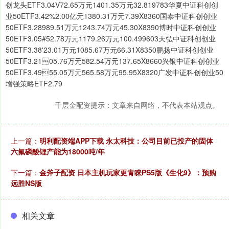
创龙头ETF3.04V72.65万元1401.35万元32.819783华夏中证科创创
业50ETF3.42%2.00亿元1380.31万元7.39X8360国泰中证科创创业
50ETF3.28989.51万元1243.74万元45.30X8390博时中证科创创业
50ETF3.05#52.78万元1179.26万元100.499603天弘中证科创创业
50ETF3.38'23.01万元1085.67万元66.31X8350鹏扬中证科创创业
50ETF3.2105.76万元582.54万元137.65X8660兴银中证科创创业
50ETF3.4955.05万元565.58万元95.95X8320广发中证科创创业50
增强策略ETF2.79
千层金配资提示：文章来自网络，不代表本站观点。
上一篇：
明利配资端APP下载 永太科技：公司目前已投产的固体
六氟磷酸锂产能为18000吨/年
下一篇：
金斧子配资 日本主机玩家更青睐PS5版《生化9》：预购
远胜NS版
相关文章