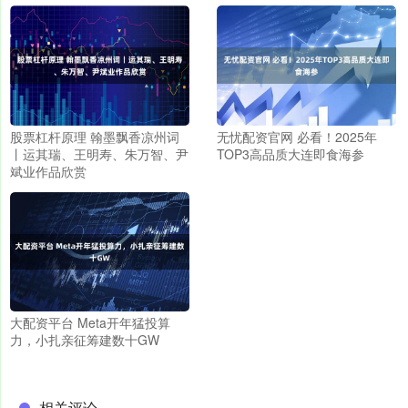
股票杠杆原理 翰墨飘香凉州词
无忧配资官网 必看！2025年
丨运其瑞、王明寿、朱万智、尹
TOP3高品质大连即食海参
斌业作品欣赏
大配资平台 Meta开年猛投算
力，小扎亲征筹建数十GW
相关评论