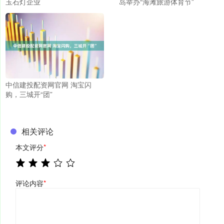
玉石灯企业
岛举办“海滩旅游体育节”
中信建投配资网官网 淘宝闪
购，三城开“团”
相关评论
本文评分
*
评论内容
*