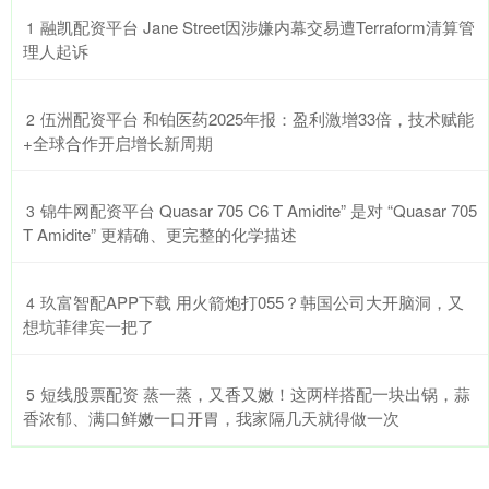
​融凯配资平台 Jane Street因涉嫌内幕交易遭Terraform清算管
1
理人起诉
​伍洲配资平台 和铂医药2025年报：盈利激增33倍，技术赋能
2
+全球合作开启增长新周期
​锦牛网配资平台 Quasar 705 C6 T Amidite” 是对 “Quasar 705
3
T Amidite” 更精确、更完整的化学描述
​玖富智配APP下载 用火箭炮打055？韩国公司大开脑洞，又
4
想坑菲律宾一把了
​短线股票配资 蒸一蒸，又香又嫩！这两样搭配一块出锅，蒜
5
香浓郁、满口鲜嫩一口开胃，我家隔几天就得做一次