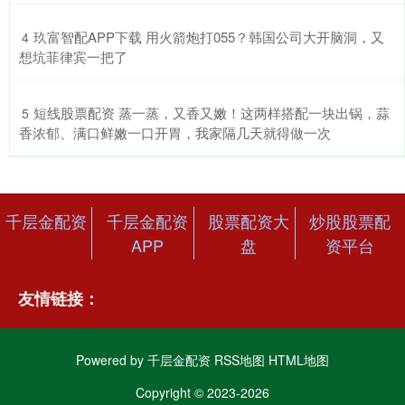
​玖富智配APP下载 用火箭炮打055？韩国公司大开脑洞，又
4
想坑菲律宾一把了
​短线股票配资 蒸一蒸，又香又嫩！这两样搭配一块出锅，蒜
5
香浓郁、满口鲜嫩一口开胃，我家隔几天就得做一次
千层金配资
千层金配资
股票配资大
炒股股票配
APP
盘
资平台
友情链接：
Powered by
千层金配资
RSS地图
HTML地图
Copyright
© 2023-2026