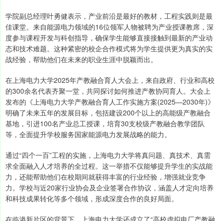
学院副总经理叶勇健表示，产业前沿是最好的教材，工程实践则是最
佳课堂。来自能源电力领域的16位领军人物被聘为产业授课教席，深
度参与课程开发与科创指导，确保学生能够直接接触到最新的产业动
态和技术难题。这种紧密的校企合作模式将为学生提供更为真实的实
战经验，帮助他们在未来的职业生涯中脱颖而出。
在上海电力大学2025年产教融合育人大会上，来自政府、行业和高校
的300余名代表齐聚一堂，共同探讨如何推进产教协同育人。大会上
发布的《上海电力大学产教融合育人工作实施方案(2025—2030年)》
明确了未来五年的发展目标，包括建设200个以上的高能级产教融合
基地，引进100名产业总工授课，培育30支校级产教融合教学团队
等，全面提升学校服务国家能源电力发展战略的能力。
通过“四个一百”工程的实施，上海电力大学将真问题、真技术、真需
求全面融入人才培养的全过程。这一举措不仅能够提升学生的实战能
力，还能帮助他们在校期间就获得丰富的行业经验，增强就业竞争
力。学校与近20家行业协会及企业签署合作协议，涵盖人才定向培养
和科技成果转化等多个领域，形成深度合作的良好局面。
在临港新片区的背景下，上海电力大学还成立了“高校虚拟电厂产教融